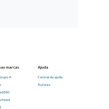
sas marcas
Ajuda
Grupo A
Central de ajuda
o
Autores
ed360
Artmed
d