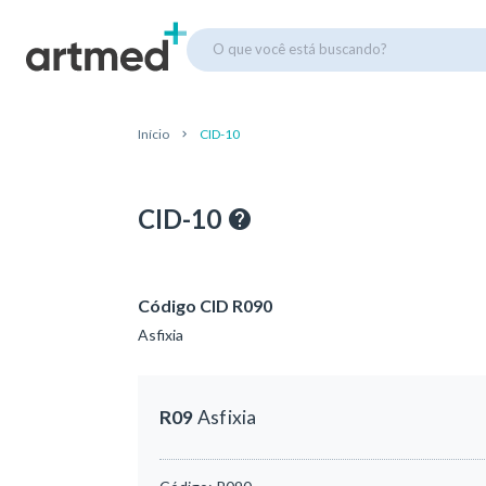
O que você está buscando?
Início
CID-10
CID-10
Código CID R090
Asfixia
R09
Asfixia