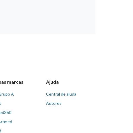
sas marcas
Ajuda
Grupo A
Central de ajuda
o
Autores
ed360
Artmed
d