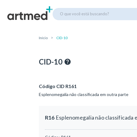
O que você está buscando?
Início
CID-10
CID-10
Código CID R161
Esplenomegalia não classificada em outra parte
R16
Esplenomegalia não classificada 