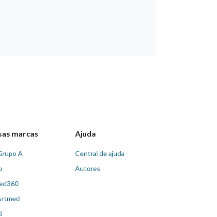
sas marcas
Ajuda
Grupo A
Central de ajuda
o
Autores
ed360
Artmed
d