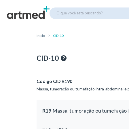
O que você está buscando?
Início
CID-10
CID-10
Código CID R190
Massa, tumoração ou tumefação intra-abdominal e p
R19
Massa, tumoração ou tumefação i