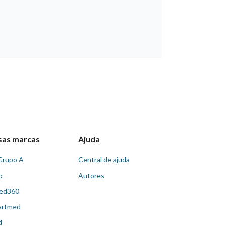
sas marcas
Ajuda
Grupo A
Central de ajuda
o
Autores
ed360
Artmed
d