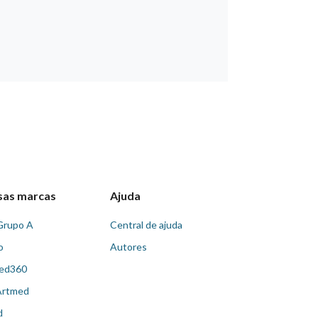
sas marcas
Ajuda
Grupo A
Central de ajuda
o
Autores
ed360
Artmed
d