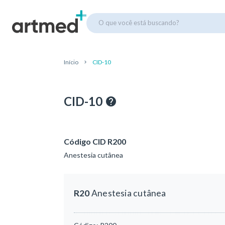
O que você está buscando?
Início
CID-10
CID-10
Código CID R200
Anestesia cutânea
R20
Anestesia cutânea