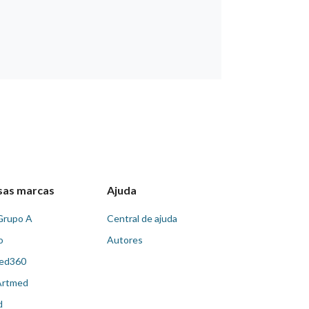
sas marcas
Ajuda
Grupo A
Central de ajuda
o
Autores
ed360
Artmed
d