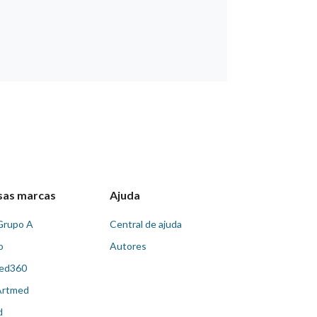
sas marcas
Ajuda
Grupo A
Central de ajuda
o
Autores
ed360
Artmed
d