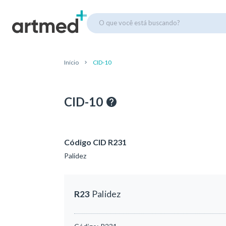
O que você está buscando?
Início
CID-10
CID-10
Código CID R231
Palidez
R23
Palidez