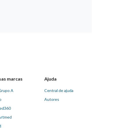
sas marcas
Ajuda
Grupo A
Central de ajuda
o
Autores
ed360
Artmed
d