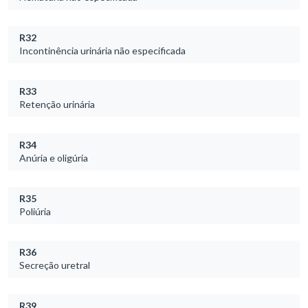
R32
Incontinência urinária não especificada
R33
Retenção urinária
R34
Anúria e oligúria
R35
Poliúria
R36
Secreção uretral
R39