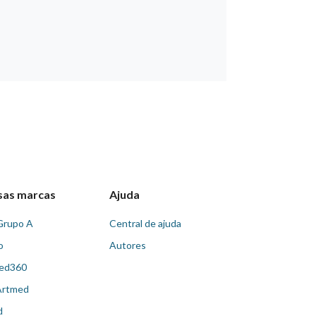
sas marcas
Ajuda
Grupo A
Central de ajuda
o
Autores
ed360
Artmed
d