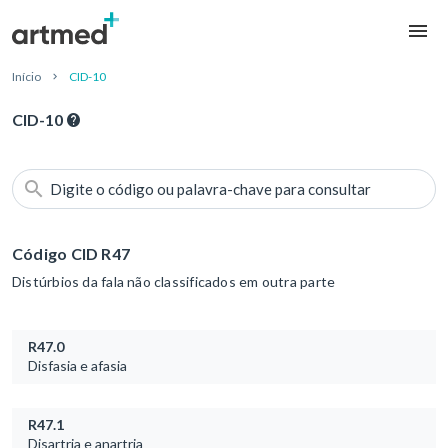
Início
CID-10
CID-10
Digite o código ou palavra-chave para consultar
Código CID R47
Distúrbios da fala não classificados em outra parte
R47.0
Disfasia e afasia
R47.1
Disartria e anartria