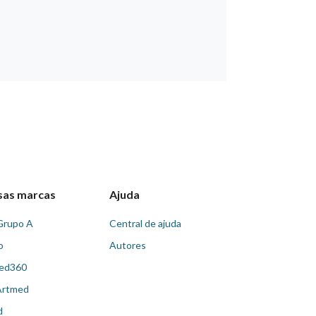
sas marcas
Ajuda
Grupo A
Central de ajuda
o
Autores
ed360
Artmed
d