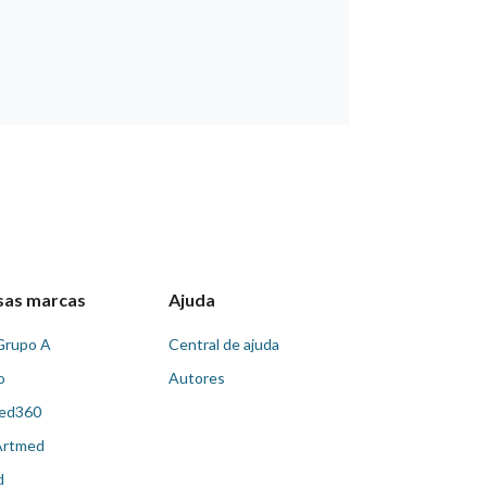
sas marcas
Ajuda
Grupo A
Central de ajuda
o
Autores
ed360
Artmed
d