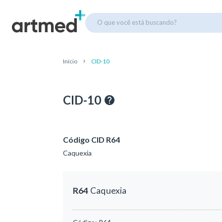
O que você está buscando?
Início
CID-10
CID-10
Código CID R64
Caquexia
R64
Caquexia