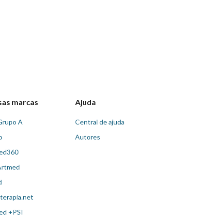
sas marcas
Ajuda
Grupo A
Central de ajuda
o
Autores
ed360
Artmed
d
terapia.net
ed +PSI