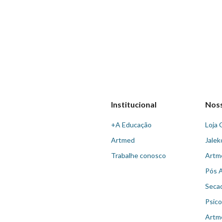
Institucional
Nos
+A Educação
Loja 
Artmed
Jalek
Trabalhe conosco
Artm
Pós 
Seca
Psico
Artm