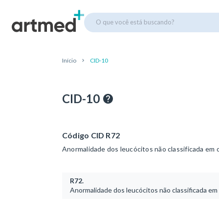
O que você está buscando?
Início
CID-10
CID-10
Código CID R72
Anormalidade dos leucócitos não classificada em 
R72.
Anormalidade dos leucócitos não classificada em