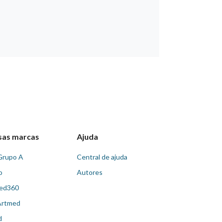
sas marcas
Ajuda
Grupo A
Central de ajuda
o
Autores
ed360
Artmed
d