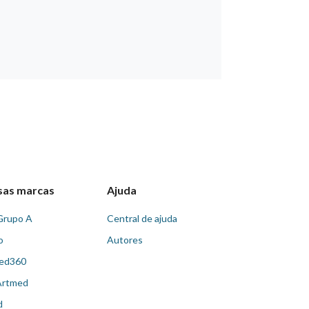
sas marcas
Ajuda
Grupo A
Central de ajuda
o
Autores
ed360
Artmed
d