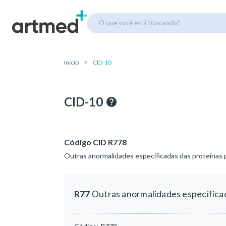
O que você está buscando?
Início
CID-10
CID-10
Código CID R778
Outras anormalidades especificadas das proteínas 
R77
Outras anormalidades especificad