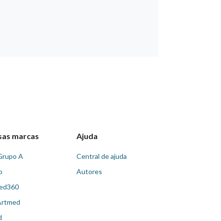
sas marcas
Ajuda
Grupo A
Central de ajuda
o
Autores
ed360
Artmed
d