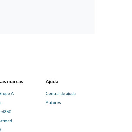
sas marcas
Ajuda
Grupo A
Central de ajuda
o
Autores
ed360
Artmed
d