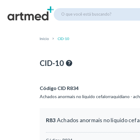
O que você está buscando?
Início
CID-10
CID-10
Código CID R834
Achados anormais no líquido cefalorraquidiano - a
R83
Achados anormais no líquido cefa