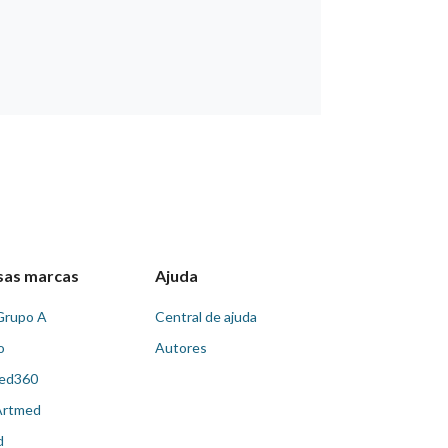
sas marcas
Ajuda
Grupo A
Central de ajuda
o
Autores
ed360
Artmed
d