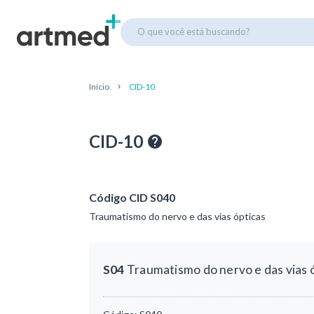
O que você está buscando?
Início
CID-10
CID-10
Código CID S040
Traumatismo do nervo e das vias ópticas
S04
Traumatismo do nervo e das vias 