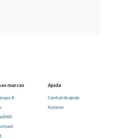
sas marcas
Ajuda
Grupo A
Central de ajuda
o
Autores
ed360
Artmed
d