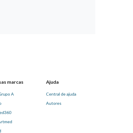
sas marcas
Ajuda
Grupo A
Central de ajuda
o
Autores
ed360
Artmed
d