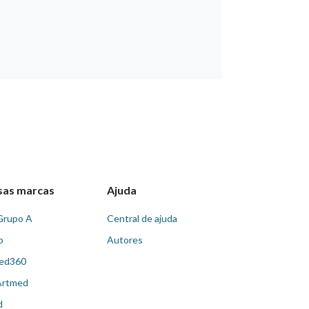
sas marcas
Ajuda
Grupo A
Central de ajuda
o
Autores
ed360
Artmed
d