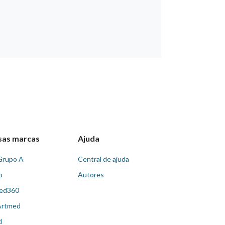
sas marcas
Ajuda
Grupo A
Central de ajuda
o
Autores
ed360
Artmed
d