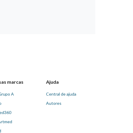
sas marcas
Ajuda
Grupo A
Central de ajuda
o
Autores
ed360
Artmed
d