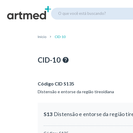
O que você está buscando?
Início
CID-10
CID-10
Código CID S135
Distensão e entorse da região tireoidiana
S13
Distensão e entorse da região tir