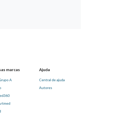
sas marcas
Ajuda
Grupo A
Central de ajuda
o
Autores
ed360
Artmed
d