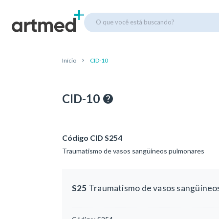
O que você está buscando?
Início
CID-10
CID-10
Código CID S254
Traumatismo de vasos sangüíneos pulmonares
S25
Traumatismo de vasos sangüíneo