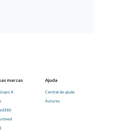
sas marcas
Ajuda
Grupo A
Central de ajuda
o
Autores
ed360
Artmed
d