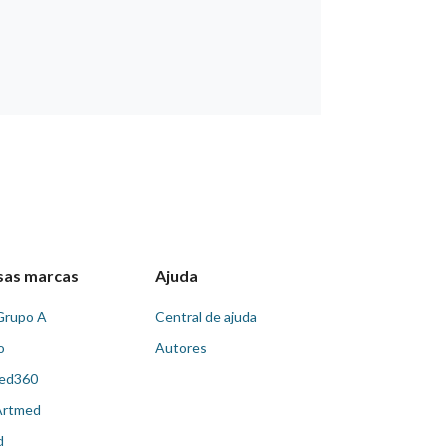
sas marcas
Ajuda
Grupo A
Central de ajuda
o
Autores
ed360
Artmed
d