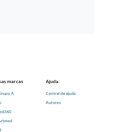
sas marcas
Ajuda
Grupo A
Central de ajuda
o
Autores
ed360
Artmed
d