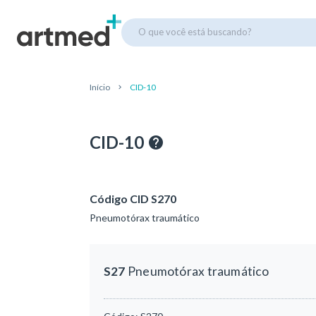
O que você está buscando?
Início
CID-10
CID-10
Código CID S270
Pneumotórax traumático
S27
Pneumotórax traumático