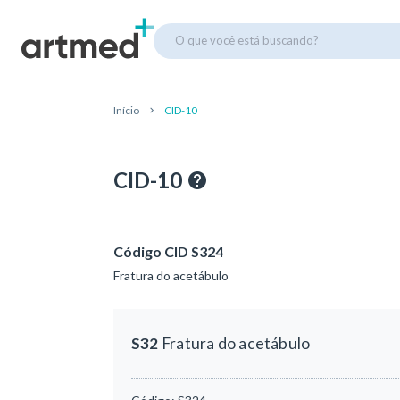
O que você está buscando?
Início
CID-10
CID-10
Código CID S324
Fratura do acetábulo
S32
Fratura do acetábulo