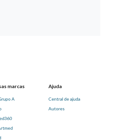
sas marcas
Ajuda
Grupo A
Central de ajuda
o
Autores
ed360
Artmed
d