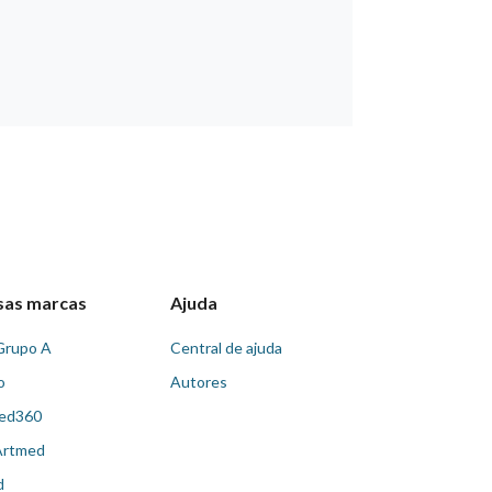
sas marcas
Ajuda
Grupo A
Central de ajuda
o
Autores
ed360
Artmed
d