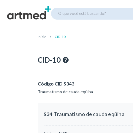
O que você está buscando?
Início
CID-10
CID-10
Código CID S343
Traumatismo de cauda eqüina
S34
Traumatismo de cauda eqüina