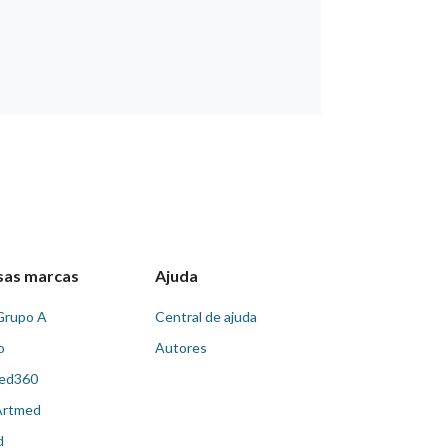
sas marcas
Ajuda
Grupo A
Central de ajuda
o
Autores
ed360
Artmed
d