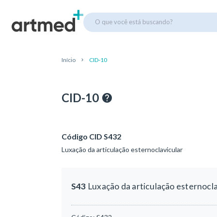
O que você está buscando?
Início
CID-10
CID-10
Código CID S432
Luxação da articulação esternoclavicular
S43
Luxação da articulação esternocla