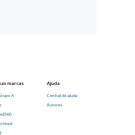
sas marcas
Ajuda
Grupo A
Central de ajuda
o
Autores
ed360
Artmed
d