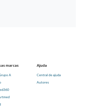
sas marcas
Ajuda
Grupo A
Central de ajuda
o
Autores
ed360
Artmed
d