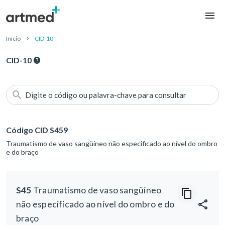
Início
CID-10
CID-10
Digite o código ou palavra-chave para consultar
Código CID S459
Traumatismo de vaso sangüíneo não especificado ao nível do ombro
e do braço
S45
Traumatismo de vaso sangüíneo
não especificado ao nível do ombro e do
braço