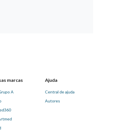
sas marcas
Ajuda
Grupo A
Central de ajuda
o
Autores
ed360
Artmed
d