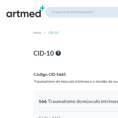
O que você está buscando?
Início
CID-10
CID-10
Código CID S665
Traumatismo do músculo intrínseco e tendão de out
S66
Traumatismo do músculo intrínsec