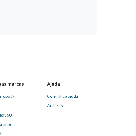
sas marcas
Ajuda
Grupo A
Central de ajuda
o
Autores
ed360
Artmed
d