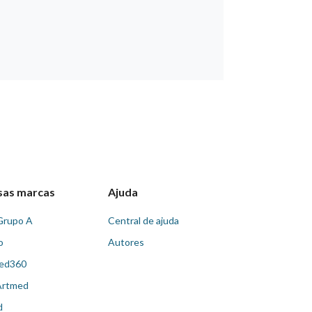
sas marcas
Ajuda
Grupo A
Central de ajuda
o
Autores
ed360
Artmed
d