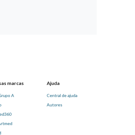
sas marcas
Ajuda
Grupo A
Central de ajuda
o
Autores
ed360
Artmed
d