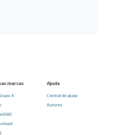
sas marcas
Ajuda
Grupo A
Central de ajuda
o
Autores
ed360
Artmed
d