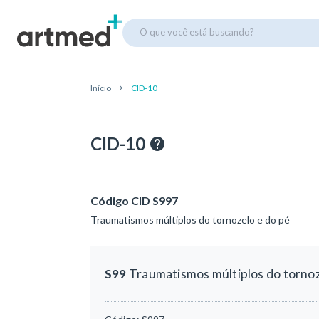
O que você está buscando?
Início
CID-10
CID-10
Código CID S997
Traumatismos múltiplos do tornozelo e do pé
S99
Traumatismos múltiplos do tornoz