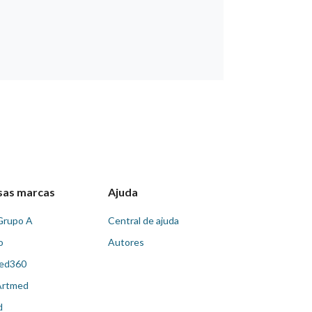
sas marcas
Ajuda
Grupo A
Central de ajuda
o
Autores
ed360
Artmed
d