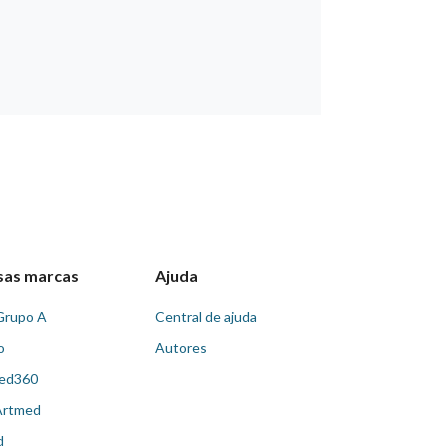
sas marcas
Ajuda
Grupo A
Central de ajuda
o
Autores
ed360
Artmed
d