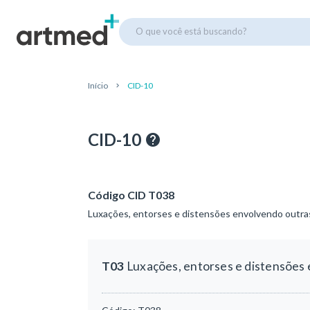
O que você está buscando?
Início
CID-10
CID-10
Código CID T038
Luxações, entorses e distensões envolvendo outra
T03
Luxações, entorses e distensões