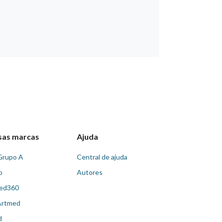
sas marcas
Ajuda
Grupo A
Central de ajuda
o
Autores
ed360
Artmed
d