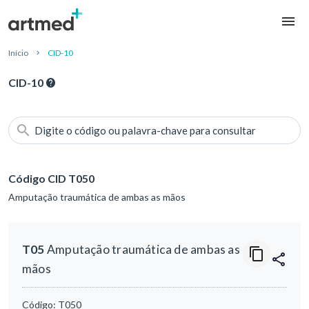
Início
CID-10
CID-10
Digite o código ou palavra-chave para consultar
Código CID T050
Amputação traumática de ambas as mãos
T05
Amputação traumática de ambas as
mãos
Código:
T050