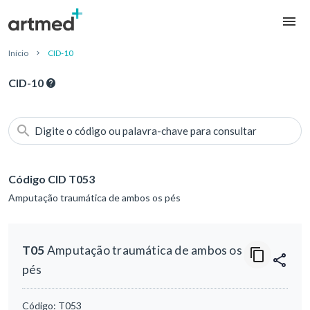
Início
CID-10
CID-10
Digite o código ou palavra-chave para consultar
Código CID T053
Amputação traumática de ambos os pés
T05
Amputação traumática de ambos os
pés
Código:
T053