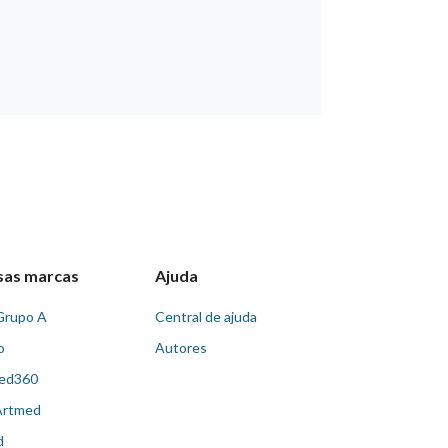
sas marcas
Ajuda
Grupo A
Central de ajuda
o
Autores
ed360
Artmed
d