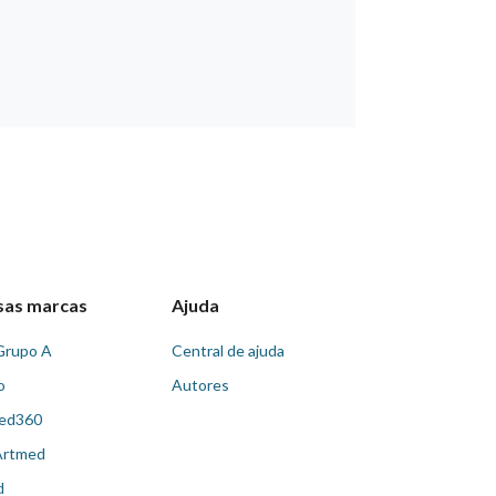
sas marcas
Ajuda
Grupo A
Central de ajuda
o
Autores
ed360
Artmed
d