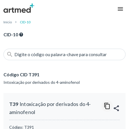
Início
CID-10
CID-10
Digite o código ou palavra-chave para consultar
Código CID T391
Intoxicação por derivados do 4-aminofenol
T39
Intoxicação por derivados do 4-
aminofenol
Código:
T391