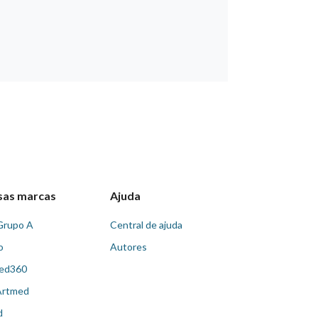
sas marcas
Ajuda
Grupo A
Central de ajuda
o
Autores
ed360
Artmed
d