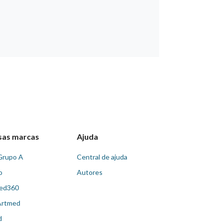
sas marcas
Ajuda
Grupo A
Central de ajuda
o
Autores
ed360
Artmed
d