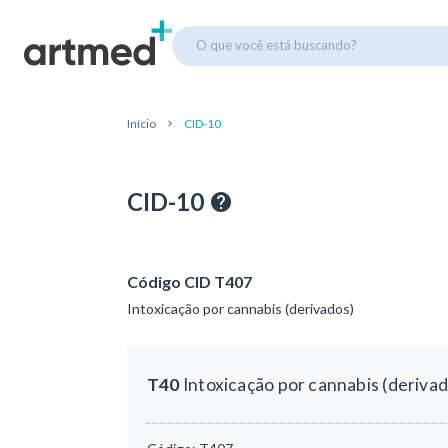
O que você está buscando?
Início
CID-10
CID-10
Código CID T407
Intoxicação por cannabis (derivados)
T40
Intoxicação por cannabis (deriva