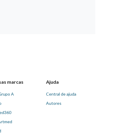
sas marcas
Ajuda
Grupo A
Central de ajuda
o
Autores
ed360
Artmed
d